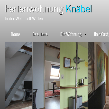
Ferienwohnung
Knäbel
In der Weltstadt Witten.
Home
Das Haus
Die Wohnung
Ihre Gas