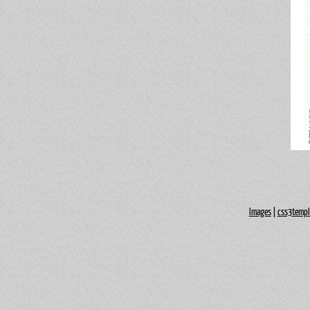
Images
|
css3templ